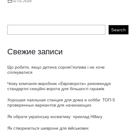
02.01.2026
Search
Свежие записи
Що робити, якщо дитина сором\’язлива і не хоче
спілкуватися
Чому компанія-виробник «Евроворота» рекомендує
стандартні секційні ворота для більшості гаражів
Хорошая паяльная станция для дома и хобби: ТОП-5
проверенных вариантов для начинающих
Як обрати українську косметику: приклад Hillary
Як створюються шеврони для військових