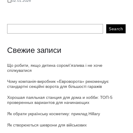
02.01.2026
Search
Свежие записи
Що робити, якщо дитина сором\’язлива і не хоче
спілкуватися
Чому компанія-виробник «Евроворота» рекомендує
стандартні секційні ворота для більшості гаражів
Хорошая паяльная станция для дома и хобби: ТОП-5
проверенных вариантов для начинающих
Як обрати українську косметику: приклад Hillary
Як створюються шеврони для військових