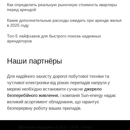
Как определить реальную рыночную стоимость квартиры
перед арендой
Какие дополнительные расходы ожидать при аренде жилья
в 2025 году
Топ-5 лайфхаков для быстрого поиска надежных
арендаторов
Наши партнёры
Для надійного захисту дорогої побутової техніки та
чутливої електроніки від різких перепадів напруги у
мережі необхідно встановити сучасне
джерело
безперебійного живлення
, і компанія Sun-energy надає
великий асортимент обладнання, що гарантує
безперервну роботу ваших приладів.
Все права защищены © 2023 - 2026 | Наши
контакты