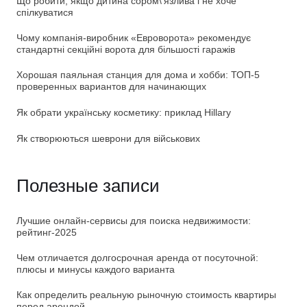
Що робити, якщо дитина сором\’язлива і не хоче
спілкуватися
Чому компанія-виробник «Евроворота» рекомендує
стандартні секційні ворота для більшості гаражів
Хорошая паяльная станция для дома и хобби: ТОП-5
проверенных вариантов для начинающих
Як обрати українську косметику: приклад Hillary
Як створюються шеврони для військових
Полезные записи
Лучшие онлайн-сервисы для поиска недвижимости:
рейтинг-2025
Чем отличается долгосрочная аренда от посуточной:
плюсы и минусы каждого варианта
Как определить реальную рыночную стоимость квартиры
перед арендой