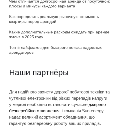
Чем отличается долгосрочная аренда от посуточной:
плюсы и минусы каждого варианта
Как определить реальную рыночную стоимость
квартиры перед арендой
Какие дополнительные расходы ожидать при аренде
жилья в 2025 году
Топ-5 лайфхаков для быстрого поиска надежных
арендаторов
Наши партнёры
Для надійного захисту дорогої побутової техніки та
чутливої електроніки від різких перепадів напруги
у мережі необхідно встановити сучасне
джерело
безперебійного живлення
, і компанія Sun-energy
надає великий асортимент обладнання, що
гарантує безперервну роботу ваших приладів.