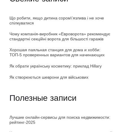
Що робити, якщо дитина сором\’язлива і не хоче
спілкуватися
Чому компанія-виробник «Евроворота» рекомендує
стандартні секційні ворота для більшості гаражів
Хорошая паяльная станция для дома и хобби:
ТОП-5 проверенных вариантов для начинающих
Як обрати українську косметику: приклад Hillary
Як створюються шеврони для військових
Полезные записи
Лучшие онлайн-сервисы для поиска недвижимости:
рейтинг-2025