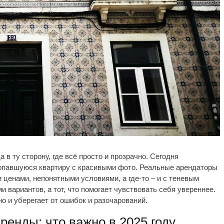
 в ту сторону, где всё просто и прозрачно. Сегодня
 попавшуюся квартиру с красивыми фото. Реальные арендаторы
енами, непонятными условиями, а где-то – и с теневым
и вариантов, а тот, что помогает чувствовать себя увереннее.
о и уберегает от ошибок и разочарований.
енды: что важно в 2025 году