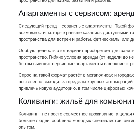
пространство для жизни, развития и работы.
Апартаменты с сервисом: арен
Следующий тренд – сервисные апартаменты. Такой фо
возможности, которые раньше казались доступными тол
пространства для встреч и работы, фитнес-залы или д
Особую ценность этот вариант приобретает для заняты
пространство. Гибкие условия аренды (от недели до не
бытом выводят сервисные апартаменты в верхние стро
Спрос на такой формат растёт в мегаполисах и города
постепенно выходит за пределы крупных агломераций 
привлечь новую аудиторию, в том числе цифровых коч
Коливинги: жильё для комьюни
Коливинг – не просто совместное проживание, а целая
больше людей, особенно молодых специалистов, айтишн
опытом.