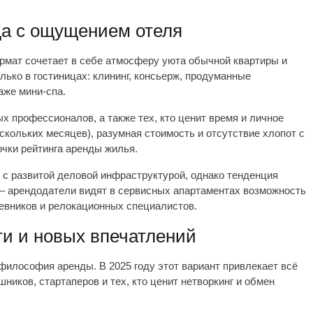
да с ощущением отеля
рмат сочетает в себе атмосферу уюта обычной квартиры и
ько в гостиницах: клининг, консьерж, продуманные
аже мини-спа.
х профессионалов, а также тех, кто ценит время и личное
скольких месяцев), разумная стоимость и отсутствие хлопот с
чки рейтинга аренды жилья.
х с развитой деловой инфраструктурой, однако тенденция
– арендодатели видят в сервисных апартаментах возможность
евников и релокационных специалистов.
ти и новых впечатлений
 философия аренды. В 2025 году этот вариант привлекает всё
иков, стартаперов и тех, кто ценит нетворкинг и обмен