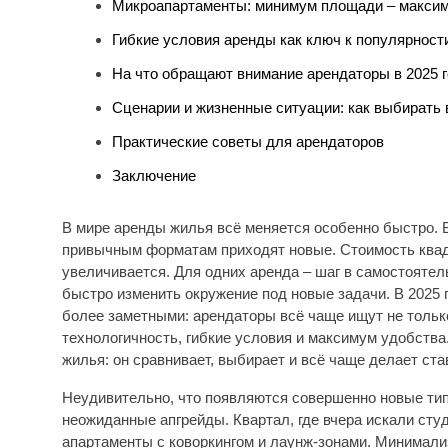
Микроапартаменты: минимум площади – макси
Гибкие условия аренды как ключ к популярност
На что обращают внимание арендаторы в 2025 
Сценарии и жизненные ситуации: как выбирать
Практические советы для арендаторов
Заключение
В мире аренды жилья всё меняется особенно быстро. 
привычным форматам приходят новые. Стоимость квадра
увеличивается. Для одних аренда – шаг в самостоятел
быстро изменить окружение под новые задачи. В 2025
более заметными: арендаторы всё чаще ищут не тольк
технологичность, гибкие условия и максимум удобств
жилья: он сравнивает, выбирает и всё чаще делает ста
Неудивительно, что появляются совершенно новые ти
неожиданные апгрейды. Квартал, где вчера искали сту
апартаменты с коворкингом и лаунж-зонами. Минимализ