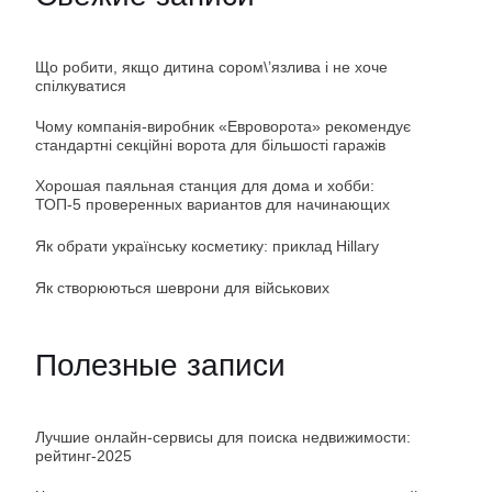
Що робити, якщо дитина сором\’язлива і не хоче
спілкуватися
Чому компанія-виробник «Евроворота» рекомендує
стандартні секційні ворота для більшості гаражів
Хорошая паяльная станция для дома и хобби:
ТОП-5 проверенных вариантов для начинающих
Як обрати українську косметику: приклад Hillary
Як створюються шеврони для військових
Полезные записи
Лучшие онлайн-сервисы для поиска недвижимости:
рейтинг-2025