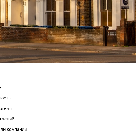
у
ность
отеля
атлений
или компании