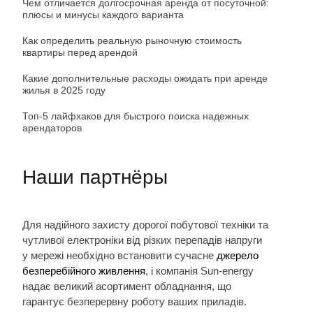
Чем отличается долгосрочная аренда от посуточной:
плюсы и минусы каждого варианта
Как определить реальную рыночную стоимость
квартиры перед арендой
Какие дополнительные расходы ожидать при аренде
жилья в 2025 году
Топ-5 лайфхаков для быстрого поиска надежных
арендаторов
Наши партнёры
Для надійного захисту дорогої побутової техніки та
чутливої електроніки від різких перепадів напруги
у мережі необхідно встановити сучасне
джерело
безперебійного живлення
, і компанія Sun-energy
надає великий асортимент обладнання, що
гарантує безперервну роботу ваших приладів.