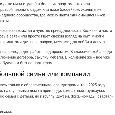
и даже мини-студии) в больших апартаментах или
еррасой, иногда с садом или даже бассейном. Жильцы не
ю единого сообщества, где можно найти единомышленников,
екты.
 новые знакомства и чувство принадлежности. Коливинги часто
овые связи или просто ищет свежий взгляд на быт. Многие
 комнатами для переговоров, местами для хобби и досуга.
 на полгода для работы над проектом. В классической аренде
лючение договора, закупку мебели. В коливинге же – всё уже
ся будущим бизнес-партнёром.
 большой семьи или компании
ась только с обеспеченными арендаторами, то в 2025 году
ос на отдельные дома в пригороде, компактные таунхаусы,
 семьи с детьми, но и группы друзей, digital-номады, стартап-
инами: