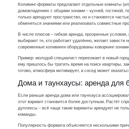
Коливинг-форматы предлагают отдельные комнаты (ил
домовладениях с общими зонами – кухней, гостиной, т
только арендуют пространство, но и становятся часть
обменяться знаниями или реализовать совместные про
В числе плюсов – гибкая аренда, прозрачные условия,
выбирают те, кто работает удалённо, желает завести н
современные коливинги оборудованы коворкинг-зонами,
Пример: молодой специалист переезжает в новый город
ему пришлось бы тратить время на поиск квартиры, зак
готово, атмосфера мотивирует, а сосед может оказать
Дома и таунхаусы: аренда для
Если раньше аренда дома или таунхауса ассоциировал
этот вариант становится более доступным. Растёт спр
дуплексы – всё чаще такие варианты арендуют не только
команды.
Популярность формата объясняется несколькими прич