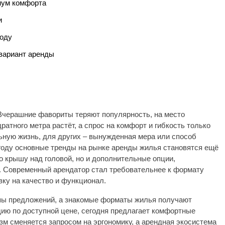
мум комфорта
и
году
 вариант аренды
Вчерашние фавориты теряют популярность, на место
тного метра растёт, а спрос на комфорт и гибкость только
ьную жизнь, для других – вынужденная мера или способ
 году основные тренды на рынке аренды жилья становятся ещё
о крышу над головой, но и дополнительные опции,
а. Современный арендатор стал требовательнее к формату
вку на качество и функционал.
пы предложений, а знакомые форматы жилья получают
дию по доступной цене, сегодня предлагает комфортные
м сменяется запросом на эргономику, а арендная экосистема